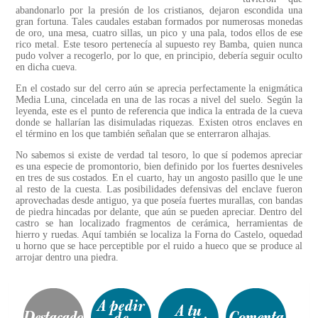
abandonarlo por la presión de los cristianos, dejaron escondida una
gran fortuna. Tales caudales estaban formados por numerosas monedas
de oro, una mesa, cuatro sillas, un pico y una pala, todos ellos de ese
rico metal. Este tesoro pertenecía al supuesto rey Bamba, quien nunca
pudo volver a recogerlo, por lo que, en principio, debería seguir oculto
en dicha cueva.
En el costado sur del cerro aún se aprecia perfectamente la enigmática
Media Luna, cincelada en una de las rocas a nivel del suelo. Según la
leyenda, este es el punto de referencia que indica la entrada de la cueva
donde se hallarían las disimuladas riquezas. Existen otros enclaves en
el término en los que también señalan que se enterraron alhajas.
No sabemos si existe de verdad tal tesoro, lo que sí podemos apreciar
es una especie de promontorio, bien definido por los fuertes desniveles
en tres de sus costados. En el cuarto, hay un angosto pasillo que le une
al resto de la cuesta. Las posibilidades defensivas del enclave fueron
aprovechadas desde antiguo, ya que poseía fuertes murallas, con bandas
de piedra hincadas por delante, que aún se pueden apreciar. Dentro del
castro se han localizado fragmentos de cerámica, herramientas de
hierro y ruedas. Aquí también se localiza la Forna do Castelo, oquedad
u horno que se hace perceptible por el ruido a hueco que se produce al
arrojar dentro una piedra.