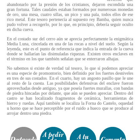
abandonarlo por la presión de los cristianos, dejaron escondida una
gran fortuna. Tales caudales estaban formados por numerosas monedas
de oro, una mesa, cuatro sillas, un pico y una pala, todos ellos de ese
rico metal. Este tesoro pertenecía al supuesto rey Bamba, quien nunca
pudo volver a recogerlo, por lo que, en principio, debería seguir oculto
en dicha cueva.
En el costado sur del cerro aún se aprecia perfectamente la enigmática
Media Luna, cincelada en una de las rocas a nivel del suelo. Según la
leyenda, este es el punto de referencia que indica la entrada de la cueva
donde se hallarían las disimuladas riquezas. Existen otros enclaves en
el término en los que también señalan que se enterraron alhajas.
No sabemos si existe de verdad tal tesoro, lo que sí podemos apreciar
es una especie de promontorio, bien definido por los fuertes desniveles
en tres de sus costados. En el cuarto, hay un angosto pasillo que le une
al resto de la cuesta. Las posibilidades defensivas del enclave fueron
aprovechadas desde antiguo, ya que poseía fuertes murallas, con bandas
de piedra hincadas por delante, que aún se pueden apreciar. Dentro del
castro se han localizado fragmentos de cerámica, herramientas de
hierro y ruedas. Aquí también se localiza la Forna do Castelo, oquedad
u horno que se hace perceptible por el ruido a hueco que se produce al
arrojar dentro una piedra.