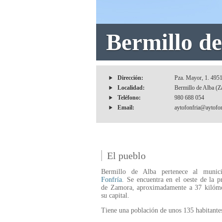
Bermillo de
Dirección:
Pza. Mayor, 1. 495
Localidad:
Bermillo de Alba (Z
Teléfono:
980 688 054
Email:
aytofonfria@aytofon
El pueblo
Bermillo de Alba pertenece al munic
Fonfría
. Se encuentra en el oeste de la p
de Zamora, aproximadamente a 37 kilóme
su capital.
Tiene una población de unos 135 habitante