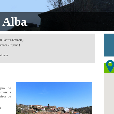
 Alba
10 Fonfría (Zamora)
amora - España )
fria.es
ipio de
rovincia
tros de
s.