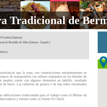
a Tradicional de Berm
10 Fonfría (Zamora)
ional de Bermillo de Alba (Zamora - España )
fria.es
racterísticas que la zona, con construcciones eminentemente en
 muros de mampostería con sillares trabajados en los dinteles de
n pueden contar con algunos elementos en ladrillo, resultado
al de barro. Las cubiertas de pizarra o de teja sobre entramados
r edificaciones tradicionales para el trabajo como el Molino de
o abrevaderos y fuentes como la Fuente El Charif.