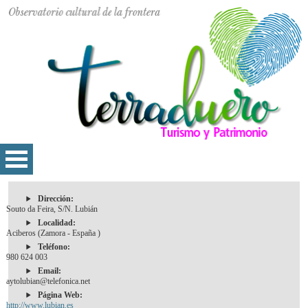
Dirección:
Souto da Feira, S/N. Lubián
Localidad:
Aciberos (Zamora - España )
Teléfono:
980 624 003
Email:
aytolubian@telefonica.net
Página Web:
http://www.lubian.es