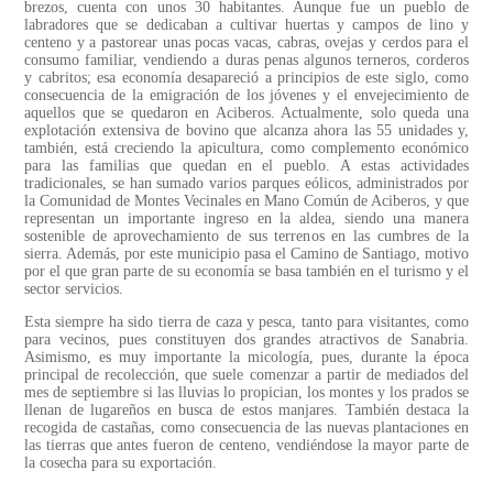
brezos, cuenta con unos 30 habitantes. Aunque fue un pueblo de
labradores que se dedicaban a cultivar huertas y campos de lino y
centeno y a pastorear unas pocas vacas, cabras, ovejas y cerdos para el
consumo familiar, vendiendo a duras penas algunos terneros, corderos
y cabritos; esa economía desapareció a principios de este siglo, como
consecuencia de la emigración de los jóvenes y el envejecimiento de
aquellos que se quedaron en Aciberos. Actualmente, solo queda una
explotación extensiva de bovino que alcanza ahora las 55 unidades y,
también, está creciendo la apicultura, como complemento económico
para las familias que quedan en el pueblo. A estas actividades
tradicionales, se han sumado varios parques eólicos, administrados por
la Comunidad de Montes Vecinales en Mano Común de Aciberos, y que
representan un importante ingreso en la aldea, siendo una manera
sostenible de aprovechamiento de sus terrenos en las cumbres de la
sierra. Además, por este municipio pasa el Camino de Santiago, motivo
por el que gran parte de su economía se basa también en el turismo y el
sector servicios.
Esta siempre ha sido tierra de caza y pesca, tanto para visitantes, como
para vecinos, pues constituyen dos grandes atractivos de Sanabria.
Asimismo, es muy importante la micología, pues, durante la época
principal de recolección, que suele comenzar a partir de mediados del
mes de septiembre si las lluvias lo propician, los montes y los prados se
llenan de lugareños en busca de estos manjares. También destaca la
recogida de castañas, como consecuencia de las nuevas plantaciones en
las tierras que antes fueron de centeno, vendiéndose la mayor parte de
la cosecha para su exportación.